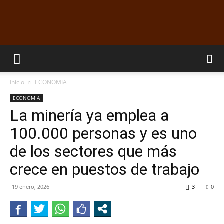
EL
Inicio
ECONOMIA
DORADILLO
ECONOMIA
La minería ya emplea a
100.000 personas y es uno
RADIO
de los sectores que más
crece en puestos de trabajo
19 enero, 2026
3
0