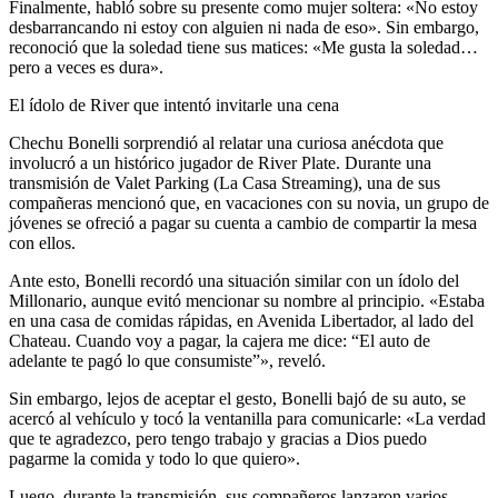
Finalmente, habló sobre su presente como mujer soltera: «No estoy
desbarrancando ni estoy con alguien ni nada de eso». Sin embargo,
reconoció que la soledad tiene sus matices: «Me gusta la soledad…
pero a veces es dura».
El ídolo de River que intentó invitarle una cena
Chechu Bonelli sorprendió al relatar una curiosa anécdota que
involucró a un histórico jugador de River Plate. Durante una
transmisión de Valet Parking (La Casa Streaming), una de sus
compañeras mencionó que, en vacaciones con su novia, un grupo de
jóvenes se ofreció a pagar su cuenta a cambio de compartir la mesa
con ellos.
Ante esto, Bonelli recordó una situación similar con un ídolo del
Millonario, aunque evitó mencionar su nombre al principio. «Estaba
en una casa de comidas rápidas, en Avenida Libertador, al lado del
Chateau. Cuando voy a pagar, la cajera me dice: “El auto de
adelante te pagó lo que consumiste”», reveló.
Sin embargo, lejos de aceptar el gesto, Bonelli bajó de su auto, se
acercó al vehículo y tocó la ventanilla para comunicarle: «La verdad
que te agradezco, pero tengo trabajo y gracias a Dios puedo
pagarme la comida y todo lo que quiero».
Luego, durante la transmisión, sus compañeros lanzaron varios