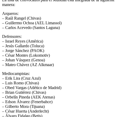
manera:
Arqueros:
– Raúl Rangel (Chivas)
– Guillermo Ochoa (AEL Limassol)
– Carlos Acevedo (Santos Laguna)
Defensores:
– Israel Reyes (América)
– Jesús Gallardo (Toluca)
– Jorge Sánchez (PAOK)
– César Montes (Lokomotiv)
– Johan Vásquez (Genoa)
– Mateo Chávez (AZ Alkmaar)
Mediocampistas:
– Erik Lira (Cruz Azul)
– Luis Romo (Chivas)
– Obed Vargas (Atlético de Madrid)
– Brian Gutiérrez (Chivas)
– Orbelín Pineda (AEK Atenas)
– Edson Álvarez (Fenerbahce)
– Gilberto Mora (Tijuana)
– César Huerta (Anderlecht)
– Álvaro Fidalgo (Betis)