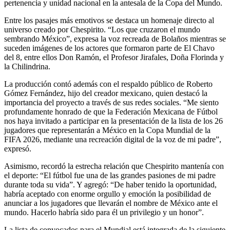
pertenencia y unidad nacional en la antesala de la Copa del Mundo.
Entre los pasajes más emotivos se destaca un homenaje directo al
universo creado por Chespirito. “Los que cruzaron el mundo
sembrando México”, expresa la voz recreada de Bolaños mientras se
suceden imágenes de los actores que formaron parte de El Chavo
del 8, entre ellos Don Ramón, el Profesor Jirafales, Doña Florinda y
la Chilindrina.
La producción contó además con el respaldo público de Roberto
Gómez Fernández, hijo del creador mexicano, quien destacó la
importancia del proyecto a través de sus redes sociales. “Me siento
profundamente honrado de que la Federación Mexicana de Fútbol
nos haya invitado a participar en la presentación de la lista de los 26
jugadores que representarán a México en la Copa Mundial de la
FIFA 2026, mediante una recreación digital de la voz de mi padre”,
expresó.
Asimismo, recordó la estrecha relación que Chespirito mantenía con
el deporte: “El fútbol fue una de las grandes pasiones de mi padre
durante toda su vida”. Y agregó: “De haber tenido la oportunidad,
habría aceptado con enorme orgullo y emoción la posibilidad de
anunciar a los jugadores que llevarán el nombre de México ante el
mundo. Hacerlo habría sido para él un privilegio y un honor”.
La lista de convocados para el Mundial está integrada de la siguiente