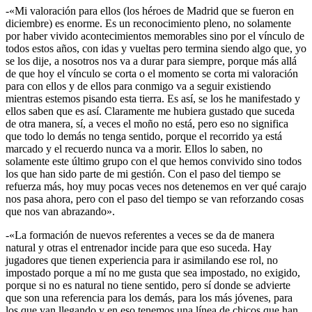
-«Mi valoración para ellos (los héroes de Madrid que se fueron en
diciembre) es enorme. Es un reconocimiento pleno, no solamente
por haber vivido acontecimientos memorables sino por el vínculo de
todos estos años, con idas y vueltas pero termina siendo algo que, yo
se los dije, a nosotros nos va a durar para siempre, porque más allá
de que hoy el vínculo se corta o el momento se corta mi valoración
para con ellos y de ellos para conmigo va a seguir existiendo
mientras estemos pisando esta tierra. Es así, se los he manifestado y
ellos saben que es así. Claramente me hubiera gustado que suceda
de otra manera, sí, a veces el moño no está, pero eso no significa
que todo lo demás no tenga sentido, porque el recorrido ya está
marcado y el recuerdo nunca va a morir. Ellos lo saben, no
solamente este último grupo con el que hemos convivido sino todos
los que han sido parte de mi gestión. Con el paso del tiempo se
refuerza más, hoy muy pocas veces nos detenemos en ver qué carajo
nos pasa ahora, pero con el paso del tiempo se van reforzando cosas
que nos van abrazando».
-«La formación de nuevos referentes a veces se da de manera
natural y otras el entrenador incide para que eso suceda. Hay
jugadores que tienen experiencia para ir asimilando ese rol, no
impostado porque a mí no me gusta que sea impostado, no exigido,
porque si no es natural no tiene sentido, pero sí donde se advierte
que son una referencia para los demás, para los más jóvenes, para
los que van llegando y en eso tenemos una línea de chicos que han