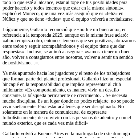
todo lo que esté al alcance, estar al tope de tus posibilidades para
poder hacerlo y todos tenemos que estar en la misma sintonía»,
explicó el Muñeco, que una vez más aseguró que es «feliz» en
Núñez y que no tiene «dudas» que el equipo volverá a revitalizarse.
Lógicamente, Gallardo reconoció que «no fue un buen año», en
referencia a la temporada 2025, aunque en la misma frase aclaró:
«ahora empieza otro, entonces tenemos que ser positivos, abrazarnos
entre todos y seguir acompañándonos y el equipo tiene que dar
respuestas». Incluso, se animó a asegurar: «vamos a tener un buen
año, volver a contagiarnos entre nosotros, volver a sentir un sentido
de positivismo…».
Ya más apuntado hacia los jugadores y el resto de los trabajadores
que forman parte del plantel profesional, Gallardo hizo un especial
hincapié en la responsabilidad que implica representar al club
millonario: «Es comportamiento, es manera vivir, un desafío
constante, la búsqueda permanente de crecimiento… Se necesita
mucha disciplina. Es un lugar donde no podés relajarte, no se puede
vivir sueltamente. Para estar acá tenés que ser disciplinado. No
solamente en la manera de comunicarte, de expresarte
futbolísticamente, de convivir con las personas de adentro y con el
mundo exterior, que es cada vez más difícil».
Gallardo volvió a Buenos Aires en la madrugada de este domingo