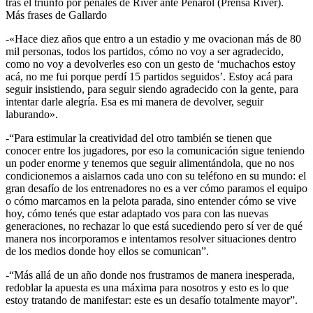
tras el triunfo por penales de River ante Peñarol (Prensa River).
Más frases de Gallardo
-«Hace diez años que entro a un estadio y me ovacionan más de 80
mil personas, todos los partidos, cómo no voy a ser agradecido,
como no voy a devolverles eso con un gesto de ‘muchachos estoy
acá, no me fui porque perdí 15 partidos seguidos’. Estoy acá para
seguir insistiendo, para seguir siendo agradecido con la gente, para
intentar darle alegría. Esa es mi manera de devolver, seguir
laburando».
-“Para estimular la creatividad del otro también se tienen que
conocer entre los jugadores, por eso la comunicación sigue teniendo
un poder enorme y tenemos que seguir alimentándola, que no nos
condicionemos a aislarnos cada uno con su teléfono en su mundo: el
gran desafío de los entrenadores no es a ver cómo paramos el equipo
o cómo marcamos en la pelota parada, sino entender cómo se vive
hoy, cómo tenés que estar adaptado vos para con las nuevas
generaciones, no rechazar lo que está sucediendo pero sí ver de qué
manera nos incorporamos e intentamos resolver situaciones dentro
de los medios donde hoy ellos se comunican”.
-“Más allá de un año donde nos frustramos de manera inesperada,
redoblar la apuesta es una máxima para nosotros y esto es lo que
estoy tratando de manifestar: este es un desafío totalmente mayor”.