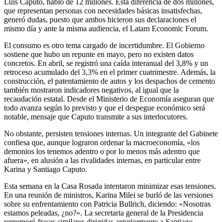
Luis Caputo, habló de 12 millones. Esta diferencia de dos millones,
que representan personas con necesidades básicas insatisfechas,
generó dudas, puesto que ambos hicieron sus declaraciones el
mismo día y ante la misma audiencia, el Latam Economic Forum.
El consumo es otro tema cargado de incertidumbre. El Gobierno
sostiene que hubo un repunte en mayo, pero no existen datos
concretos. En abril, se registró una caída interanual del 3,8% y un
retroceso acumulado del 3,3% en el primer cuatrimestre. Además, la
construcción, el patentamiento de autos y los despachos de cemento
también mostraron indicadores negativos, al igual que la
recaudación estatal. Desde el Ministerio de Economía aseguran que
todo avanza según lo previsto y que el despegue económico será
notable, mensaje que Caputo transmite a sus interlocutores.
No obstante, persisten tensiones internas. Un integrante del Gabinete
confiesa que, aunque lograron ordenar la macroeconomía, «los
demonios los tenemos adentro o por lo menos más adentro que
afuera», en alusión a las rivalidades internas, en particular entre
Karina y Santiago Caputo.
Esta semana en la Casa Rosada intentaron minimizar esas tensiones.
En una reunión de ministros, Karina Milei se burló de las versiones
sobre su enfrentamiento con Patricia Bullrich, diciendo: «Nosotras
estamos peleadas, ¿no?». La secretaria general de la Presidencia
rememoró frases similares dirigidas anteriormente a Santiago