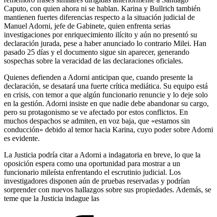
Caputo, con quien ahora ni se hablan. Karina y Bullrich también
mantienen fuertes diferencias respecto a la situación judicial de
Manuel Adorni, jefe de Gabinete, quien enfrenta serias
investigaciones por enriquecimiento ilícito y aún no presentó su
declaración jurada, pese a haber anunciado lo contrario Milei. Han
pasado 25 días y el documento sigue sin aparecer, generando
sospechas sobre la veracidad de las declaraciones oficiales.
Quienes defienden a Adorni anticipan que, cuando presente la
declaración, se desatará una fuerte crítica mediática. Su equipo está
en crisis, con temor a que algún funcionario renuncie y lo deje solo
en la gestión. Adorni insiste en que nadie debe abandonar su cargo,
pero su protagonismo se ve afectado por estos conflictos. En
muchos despachos se admiten, en voz baja, que «estamos sin
conducción» debido al temor hacia Karina, cuyo poder sobre Adorni
es evidente.
La Justicia podría citar a Adorni a indagatoria en breve, lo que la
oposición espera como una oportunidad para mostrar a un
funcionario mileísta enfrentando el escrutinio judicial. Los
investigadores disponen aún de pruebas reservadas y podrían
sorprender con nuevos hallazgos sobre sus propiedades. Además, se
teme que la Justicia indague las