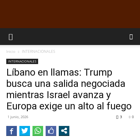
EL
Inicio
INTERNACIONALES
DORADILLO
INTERNACIONALES
Líbano en llamas: Trump
busca una salida negociada
RADIO
mientras Israel avanza y
Europa exige un alto al fuego
1 junio, 2026
3
0