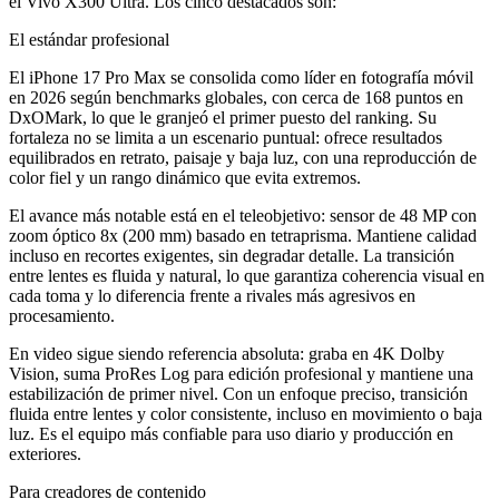
el Vivo X300 Ultra. Los cinco destacados son:
El estándar profesional
El iPhone 17 Pro Max se consolida como líder en fotografía móvil
en 2026 según benchmarks globales, con cerca de 168 puntos en
DxOMark, lo que le granjeó el primer puesto del ranking. Su
fortaleza no se limita a un escenario puntual: ofrece resultados
equilibrados en retrato, paisaje y baja luz, con una reproducción de
color fiel y un rango dinámico que evita extremos.
El avance más notable está en el teleobjetivo: sensor de 48 MP con
zoom óptico 8x (200 mm) basado en tetraprisma. Mantiene calidad
incluso en recortes exigentes, sin degradar detalle. La transición
entre lentes es fluida y natural, lo que garantiza coherencia visual en
cada toma y lo diferencia frente a rivales más agresivos en
procesamiento.
En video sigue siendo referencia absoluta: graba en 4K Dolby
Vision, suma ProRes Log para edición profesional y mantiene una
estabilización de primer nivel. Con un enfoque preciso, transición
fluida entre lentes y color consistente, incluso en movimiento o baja
luz. Es el equipo más confiable para uso diario y producción en
exteriores.
Para creadores de contenido