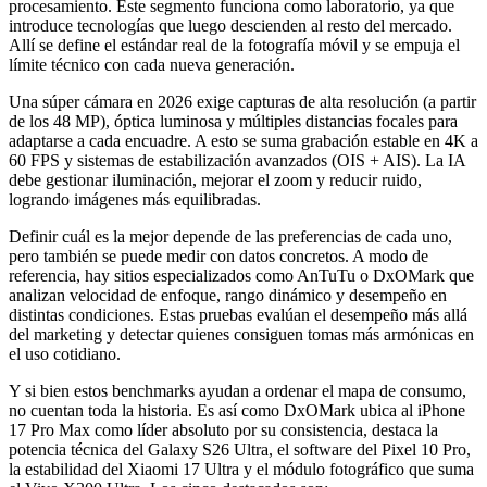
procesamiento. Este segmento funciona como laboratorio, ya que
introduce tecnologías que luego descienden al resto del mercado.
Allí se define el estándar real de la fotografía móvil y se empuja el
límite técnico con cada nueva generación.
Una súper cámara en 2026 exige capturas de alta resolución (a partir
de los 48 MP), óptica luminosa y múltiples distancias focales para
adaptarse a cada encuadre. A esto se suma grabación estable en 4K a
60 FPS y sistemas de estabilización avanzados (OIS + AIS). La IA
debe gestionar iluminación, mejorar el zoom y reducir ruido,
logrando imágenes más equilibradas.
Definir cuál es la mejor depende de las preferencias de cada uno,
pero también se puede medir con datos concretos. A modo de
referencia, hay sitios especializados como AnTuTu o DxOMark que
analizan velocidad de enfoque, rango dinámico y desempeño en
distintas condiciones. Estas pruebas evalúan el desempeño más allá
del marketing y detectar quienes consiguen tomas más armónicas en
el uso cotidiano.
Y si bien estos benchmarks ayudan a ordenar el mapa de consumo,
no cuentan toda la historia. Es así como DxOMark ubica al iPhone
17 Pro Max como líder absoluto por su consistencia, destaca la
potencia técnica del Galaxy S26 Ultra, el software del Pixel 10 Pro,
la estabilidad del Xiaomi 17 Ultra y el módulo fotográfico que suma