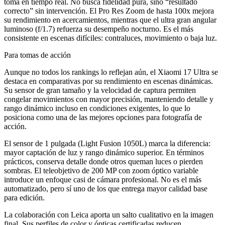
toma en tiempo real. No busca fidelidad pura, sino “resultado
correcto” sin intervención. El Pro Res Zoom de hasta 100x mejora
su rendimiento en acercamientos, mientras que el ultra gran angular
luminoso (f/1.7) refuerza su desempeño nocturno. Es el más
consistente en escenas difíciles: contraluces, movimiento o baja luz.
Para tomas de acción
Aunque no todos los rankings lo reflejan aún, el Xiaomi 17 Ultra se
destaca en comparativas por su rendimiento en escenas dinámicas.
Su sensor de gran tamaño y la velocidad de captura permiten
congelar movimientos con mayor precisión, manteniendo detalle y
rango dinámico incluso en condiciones exigentes, lo que lo
posiciona como una de las mejores opciones para fotografía de
acción.
El sensor de 1 pulgada (Light Fusion 1050L) marca la diferencia:
mayor captación de luz y rango dinámico superior. En términos
prácticos, conserva detalle donde otros queman luces o pierden
sombras. El teleobjetivo de 200 MP con zoom óptico variable
introduce un enfoque casi de cámara profesional. No es el más
automatizado, pero sí uno de los que entrega mayor calidad base
para edición.
La colaboración con Leica aporta un salto cualitativo en la imagen
final. Sus perfiles de color y ópticas certificadas reducen