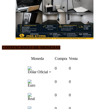
COTIZACIONES DE MONEDAS
Moneda
Compra
Venta
0
0
Dólar Oficial +
0
0
Euro
0
0
Real
0
0