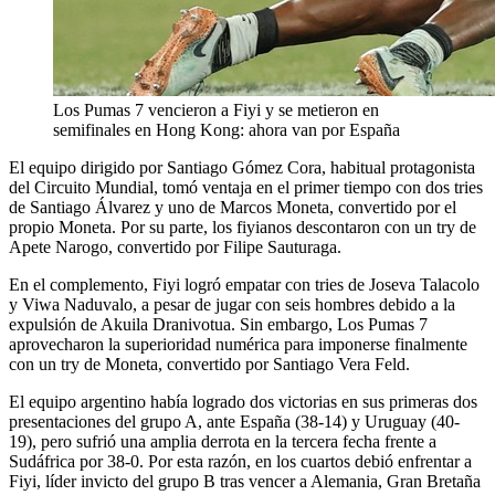
Los Pumas 7 vencieron a Fiyi y se metieron en
semifinales en Hong Kong: ahora van por España
El equipo dirigido por Santiago Gómez Cora, habitual protagonista
del Circuito Mundial, tomó ventaja en el primer tiempo con dos tries
de Santiago Álvarez y uno de Marcos Moneta, convertido por el
propio Moneta. Por su parte, los fiyianos descontaron con un try de
Apete Narogo, convertido por Filipe Sauturaga.
En el complemento, Fiyi logró empatar con tries de Joseva Talacolo
y Viwa Naduvalo, a pesar de jugar con seis hombres debido a la
expulsión de Akuila Dranivotua. Sin embargo, Los Pumas 7
aprovecharon la superioridad numérica para imponerse finalmente
con un try de Moneta, convertido por Santiago Vera Feld.
El equipo argentino había logrado dos victorias en sus primeras dos
presentaciones del grupo A, ante España (38-14) y Uruguay (40-
19), pero sufrió una amplia derrota en la tercera fecha frente a
Sudáfrica por 38-0. Por esta razón, en los cuartos debió enfrentar a
Fiyi, líder invicto del grupo B tras vencer a Alemania, Gran Bretaña