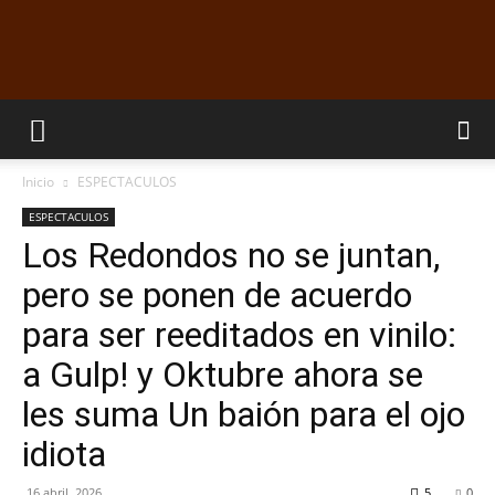
EL
Inicio
ESPECTACULOS
DORADILLO
ESPECTACULOS
Los Redondos no se juntan,
pero se ponen de acuerdo
RADIO
para ser reeditados en vinilo:
a Gulp! y Oktubre ahora se
les suma Un baión para el ojo
idiota
16 abril, 2026
5
0