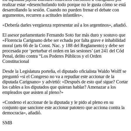
realizar estar «desenchufando todo porque no le gusta cómo se está
desarrollando la sesión. Cuando no pueden frenar el debate con
argumentos, recurren a actitudes infantiles».
«Debería darles vergüenza representar así a los argentinos», añadió.
El asesor parlamentario Fernando Soto fue más duro y sostuvo que
«Florencia Carignano debe ser echada por falta grave e inhabilidad
moral (arts 66 de la Const. Nac. y 188 del Reglamento) y debe ser
procesada por ‘perturbar el orden en las sesiones’ (art 241 del Cód
Penal, delito contra “Los Poderes Públicos y el Orden
Constitucional
Desde la Legislatura porteña, el diputado oficialista Waldo Wolff se
preguntó «si el Congreso no va a repudiar este accionar de la
diputada Carignano» y advirtió: «Después de esto qué sigue? Cortar
los cables a los diputados que quieran hablar? Amenazar a los
empleados que asisten al pleno?»
«Condeno el accionar de la diputada y le pido al pleno en su
conjunto que sancione este accionar patotero que acciona contra la
democracia», añadió.
SMB