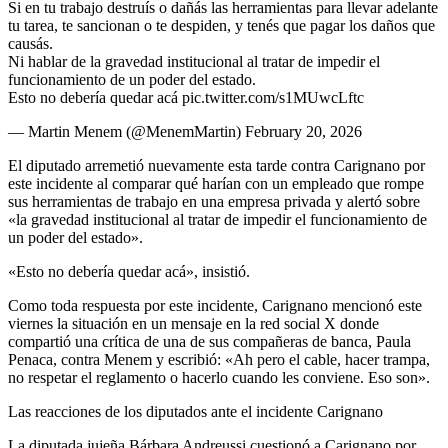
Si en tu trabajo destruís o dañás las herramientas para llevar adelante
tu tarea, te sancionan o te despiden, y tenés que pagar los daños que
causás.
Ni hablar de la gravedad institucional al tratar de impedir el
funcionamiento de un poder del estado.
Esto no debería quedar acá pic.twitter.com/s1MUwcLftc
— Martin Menem (@MenemMartin) February 20, 2026
El diputado arremetió nuevamente esta tarde contra Carignano por
este incidente al comparar qué harían con un empleado que rompe
sus herramientas de trabajo en una empresa privada y alertó sobre
«la gravedad institucional al tratar de impedir el funcionamiento de
un poder del estado».
«Esto no debería quedar acá», insistió.
Como toda respuesta por este incidente, Carignano mencionó este
viernes la situación en un mensaje en la red social X donde
compartió una crítica de una de sus compañeras de banca, Paula
Penaca, contra Menem y escribió: «Ah pero el cable, hacer trampa,
no respetar el reglamento o hacerlo cuando les conviene. Eso son».
Las reacciones de los diputados ante el incidente Carignano
La diputada jujeña Bárbara Andreussi cuestionó a Carignano por