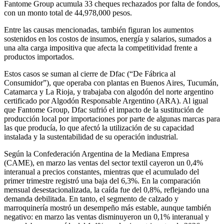
Fantome Group acumula 33 cheques rechazados por falta de fondos,
con un monto total de 44,978,000 pesos.
Entre las causas mencionadas, también figuran los aumentos
sostenidos en los costos de insumos, energía y salarios, sumados a
una alta carga impositiva que afecta la competitividad frente a
productos importados.
Estos casos se suman al cierre de Dfac (“De Fábrica al
Consumidor”), que operaba con plantas en Buenos Aires, Tucumán,
Catamarca y La Rioja, y trabajaba con algodón del norte argentino
certificado por Algodón Responsable Argentino (ARA). Al igual
que Fantome Group, Dfac sufrió el impacto de la sustitución de
producción local por importaciones por parte de algunas marcas para
las que producía, lo que afectó la utilización de su capacidad
instalada y la sustentabilidad de su operación industrial.
Según la Confederación Argentina de la Mediana Empresa
(CAME), en marzo las ventas del sector textil cayeron un 0,4%
interanual a precios constantes, mientras que el acumulado del
primer trimestre registró una baja del 6,3%. En la comparación
mensual desestacionalizada, la caída fue del 0,8%, reflejando una
demanda debilitada. En tanto, el segmento de calzado y
marroquinería mostró un desempeño más estable, aunque también
negativo: en marzo las ventas disminuyeron un 0,1% interanual y