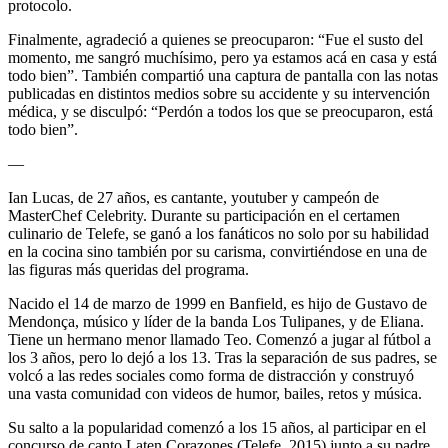
protocolo.
Finalmente, agradeció a quienes se preocuparon: “Fue el susto del
momento, me sangró muchísimo, pero ya estamos acá en casa y está
todo bien”. También compartió una captura de pantalla con las notas
publicadas en distintos medios sobre su accidente y su intervención
médica, y se disculpó: “Perdón a todos los que se preocuparon, está
todo bien”.
—
Ian Lucas, de 27 años, es cantante, youtuber y campeón de
MasterChef Celebrity. Durante su participación en el certamen
culinario de Telefe, se ganó a los fanáticos no solo por su habilidad
en la cocina sino también por su carisma, convirtiéndose en una de
las figuras más queridas del programa.
Nacido el 14 de marzo de 1999 en Banfield, es hijo de Gustavo de
Mendonça, músico y líder de la banda Los Tulipanes, y de Eliana.
Tiene un hermano menor llamado Teo. Comenzó a jugar al fútbol a
los 3 años, pero lo dejó a los 13. Tras la separación de sus padres, se
volcó a las redes sociales como forma de distracción y construyó
una vasta comunidad con videos de humor, bailes, retos y música.
Su salto a la popularidad comenzó a los 15 años, al participar en el
concurso de canto Laten Corazones (Telefe, 2015) junto a su padre,