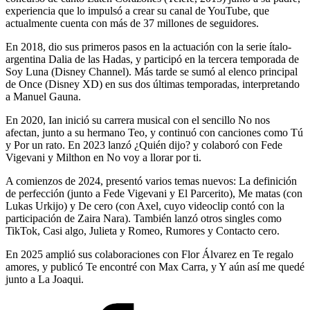
experiencia que lo impulsó a crear su canal de YouTube, que
actualmente cuenta con más de 37 millones de seguidores.
En 2018, dio sus primeros pasos en la actuación con la serie ítalo-
argentina Dalia de las Hadas, y participó en la tercera temporada de
Soy Luna (Disney Channel). Más tarde se sumó al elenco principal
de Once (Disney XD) en sus dos últimas temporadas, interpretando
a Manuel Gauna.
En 2020, Ian inició su carrera musical con el sencillo No nos
afectan, junto a su hermano Teo, y continuó con canciones como Tú
y Por un rato. En 2023 lanzó ¿Quién dijo? y colaboró con Fede
Vigevani y Milthon en No voy a llorar por ti.
A comienzos de 2024, presentó varios temas nuevos: La definición
de perfección (junto a Fede Vigevani y El Parcerito), Me matas (con
Lukas Urkijo) y De cero (con Axel, cuyo videoclip contó con la
participación de Zaira Nara). También lanzó otros singles como
TikTok, Casi algo, Julieta y Romeo, Rumores y Contacto cero.
En 2025 amplió sus colaboraciones con Flor Álvarez en Te regalo
amores, y publicó Te encontré con Max Carra, y Y aún así me quedé
junto a La Joaqui.