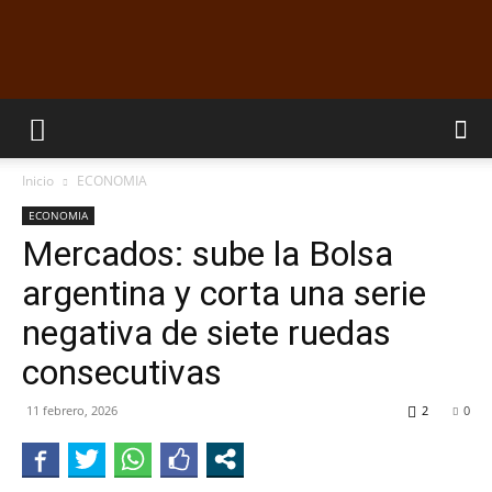
EL
Inicio
ECONOMIA
DORADILLO
ECONOMIA
Mercados: sube la Bolsa
argentina y corta una serie
RADIO
negativa de siete ruedas
consecutivas
11 febrero, 2026
2
0