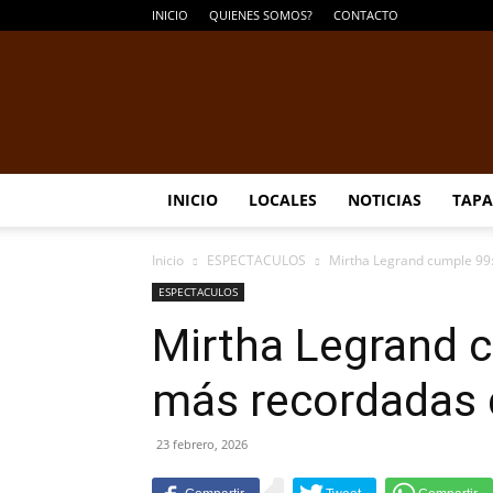
INICIO
QUIENES SOMOS?
CONTACTO
INICIO
LOCALES
NOTICIAS
TAPA
Inicio
ESPECTACULOS
Mirtha Legrand cumple 99:
ESPECTACULOS
Mirtha Legrand c
más recordadas d
23 febrero, 2026