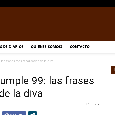
EL
S DE DIARIOS
QUIENES SOMOS?
CONTACTO
 las frases más recordadas de la diva
DORADILLO
umple 99: las frases
e la diva
4
0
RADIO