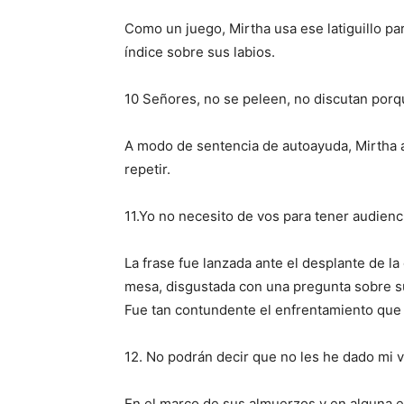
Como un juego, ​Mirtha usa ese latiguillo p
índice sobre sus labios.
10 Señores, no se peleen, no discutan porque
A modo de sentencia de autoayuda, ​Mirtha a
repetir.
11.Yo no necesito de vos para tener audienc
La frase​ fue lanzada ante el desplante de l
mesa, disgustada con una pregunta sobre su
Fue tan contundente el enfrentamiento que
12. No podrán decir que no les he dado mi v
En el marco de sus almuerzos y en alguna ent