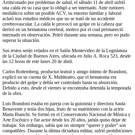
Arrinconado por problemas de salud, el sábado 11 de abril sufrió
una caída en su casa que lo obligó a ser internado. Ante rumores
mediáticos sobre un posible ACV, su entorno familiar y laboral
aclaró tras estudios médicos que no se trató de un accidente
cerebrovascular. La caída le provocó un golpe en la cabeza que
derivó en un hematoma cerebral, motivo por el cual permaneció
internado en observación. Peleó durante una semana, pero no pudo
superar la situación.
Sus restos serán velados en el Salón Montevideo de la Legislatura
de la Ciudad de Buenos Aires, ubicada en Julio A. Roca 523, desde
las 12 horas de este lunes 20 de abril.
Carlos Rottemberg, productor teatral y amigo íntimo de Brandoni,
explicó en su cuenta de X, Multiteatro, que el hematoma era
producto del golpe y debía ser controlado hasta su absorción.
Debido a esto, desde el viernes se encontraba detenida la temporada
de la obra.
Luis Brandoni estaba en pareja con la guionista y directora Saula
Benavente y tenía dos hijas, fruto de su matrimonio con la actriz
Marta Bianchi. Se formó en el Conservatorio Nacional de Música y
Arte Escénico y fue actor desde los 20 años, jamás quiso dejar de
trabajar. Sin embargo, sabía que no siempre “querer y poder” son
compatibles. Durante la última dictadura militar, sufrió prohibiciones