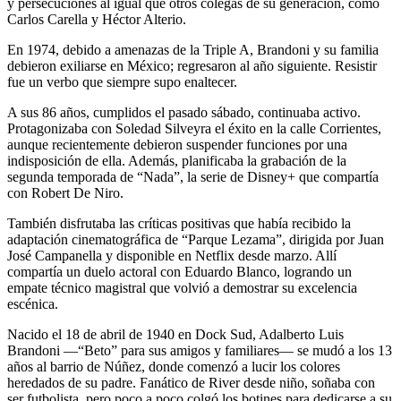
y persecuciones al igual que otros colegas de su generación, como
Carlos Carella y Héctor Alterio.
En 1974, debido a amenazas de la Triple A, Brandoni y su familia
debieron exiliarse en México; regresaron al año siguiente. Resistir
fue un verbo que siempre supo enaltecer.
A sus 86 años, cumplidos el pasado sábado, continuaba activo.
Protagonizaba con Soledad Silveyra el éxito en la calle Corrientes,
aunque recientemente debieron suspender funciones por una
indisposición de ella. Además, planificaba la grabación de la
segunda temporada de “Nada”, la serie de Disney+ que compartía
con Robert De Niro.
También disfrutaba las críticas positivas que había recibido la
adaptación cinematográfica de “Parque Lezama”, dirigida por Juan
José Campanella y disponible en Netflix desde marzo. Allí
compartía un duelo actoral con Eduardo Blanco, logrando un
empate técnico magistral que volvió a demostrar su excelencia
escénica.
Nacido el 18 de abril de 1940 en Dock Sud, Adalberto Luis
Brandoni —“Beto” para sus amigos y familiares— se mudó a los 13
años al barrio de Núñez, donde comenzó a lucir los colores
heredados de su padre. Fanático de River desde niño, soñaba con
ser futbolista, pero poco a poco colgó los botines para dedicarse a su