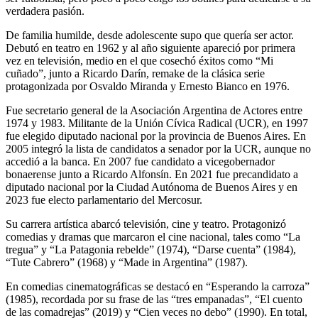
verdadera pasión.
De familia humilde, desde adolescente supo que quería ser actor.
Debutó en teatro en 1962 y al año siguiente apareció por primera
vez en televisión, medio en el que cosechó éxitos como “Mi
cuñado”, junto a Ricardo Darín, remake de la clásica serie
protagonizada por Osvaldo Miranda y Ernesto Bianco en 1976.
Fue secretario general de la Asociación Argentina de Actores entre
1974 y 1983. Militante de la Unión Cívica Radical (UCR), en 1997
fue elegido diputado nacional por la provincia de Buenos Aires. En
2005 integró la lista de candidatos a senador por la UCR, aunque no
accedió a la banca. En 2007 fue candidato a vicegobernador
bonaerense junto a Ricardo Alfonsín. En 2021 fue precandidato a
diputado nacional por la Ciudad Autónoma de Buenos Aires y en
2023 fue electo parlamentario del Mercosur.
Su carrera artística abarcó televisión, cine y teatro. Protagonizó
comedias y dramas que marcaron el cine nacional, tales como “La
tregua” y “La Patagonia rebelde” (1974), “Darse cuenta” (1984),
“Tute Cabrero” (1968) y “Made in Argentina” (1987).
En comedias cinematográficas se destacó en “Esperando la carroza”
(1985), recordada por su frase de las “tres empanadas”, “El cuento
de las comadrejas” (2019) y “Cien veces no debo” (1990). En total,