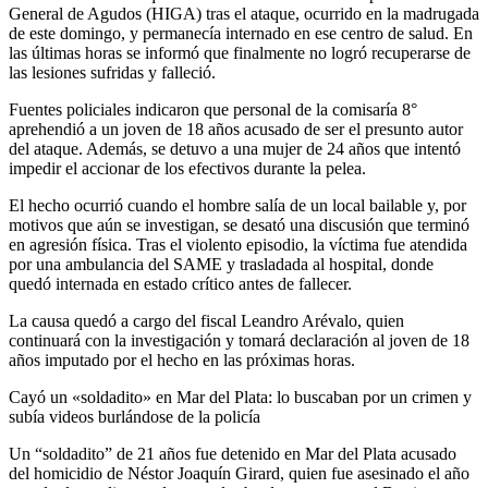
General de Agudos (HIGA) tras el ataque, ocurrido en la madrugada
de este domingo, y permanecía internado en ese centro de salud. En
las últimas horas se informó que finalmente no logró recuperarse de
las lesiones sufridas y falleció.
Fuentes policiales indicaron que personal de la comisaría 8°
aprehendió a un joven de 18 años acusado de ser el presunto autor
del ataque. Además, se detuvo a una mujer de 24 años que intentó
impedir el accionar de los efectivos durante la pelea.
El hecho ocurrió cuando el hombre salía de un local bailable y, por
motivos que aún se investigan, se desató una discusión que terminó
en agresión física. Tras el violento episodio, la víctima fue atendida
por una ambulancia del SAME y trasladada al hospital, donde
quedó internada en estado crítico antes de fallecer.
La causa quedó a cargo del fiscal Leandro Arévalo, quien
continuará con la investigación y tomará declaración al joven de 18
años imputado por el hecho en las próximas horas.
Cayó un «soldadito» en Mar del Plata: lo buscaban por un crimen y
subía videos burlándose de la policía
Un “soldadito” de 21 años fue detenido en Mar del Plata acusado
del homicidio de Néstor Joaquín Girard, quien fue asesinado el año