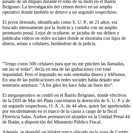
pasado de un disparo durante el robo de su moto en el Barrio
Belgrano. La investigación del crimen derivó en un amplio
operativo donde también se detuvo a un segundo sospechoso.
El joven detenido, identificado como S. U. P., de 21 años, era
buscado intensamente por la Justicia y contaba con un amplio
prontuario penal. Lejos de ocultarse, se jactaba de sus delitos y
publicaba videos en redes sociales donde se mostraba con fajos de
dinero, armas y celulares, burlándose de la policía.
“Tengo como 500 celulares para que no me pinchen las llamadas,
me las sé todas”, decía en una de las grabaciones con total
impunidad. Pero el imputado no solo ostentaba dinero y teléfonos.
En una de las publicaciones en redes sociales había dejado una
temeraria amenaza: “A los giles les hace falta un buen tiro”.
El megaoperativo se centró en el Barrio Belgrano, donde efectivos
de la DDI de Mar del Plata concretaron la detención de S. U. P. y de
un segundo sospechoso, O. A. A. de 44 años, quien fue aprehendido
por encubrimiento en el marco de la causa a cargo de la fiscal
Florencia Salas. Ambos permanecen alojados en la Unidad Penal 44
de Batán, a disposición del Ministerio Público Fiscal.
Además, se demolió un búnker narco ubicado en la zona de Cerrito