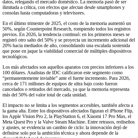
datos, relegando el mercado doméstico. La memoria pasó de ser
ilimitada a crítica, con efectos que afectan desde smartphones y
consolas hasta computadoras y televisores.
En el último trimestre de 2025, el costo de la memoria aumentó un
50%, según Counterpoint Research, rompiendo todos los registros
previos. En 2026, la tendencia continuó: en los primeros meses se
registró otro salto del 50% y se proyecta un incremento adicional del
20% hacia mediados de año, consolidando una escalada sostenida
que pone en jaque la viabilidad comercial de múltiples dispositivos
tecnológicos.
Los más afectados son aquellos aparatos con precios inferiores a los
100 dólares. Analistas de IDC calificaron este segmento como
“permanentemente inviable” ante el fuerte incremento. Para 2026,
cerca de 171 millones de equipos de ultra bajo costo fueron
cancelados o retirados del mercado, ya que la memoria representa
más del 50% del valor total de cada unidad.
El impacto no se limita a los segmentos accesibles, también afecta a
la gama alta. Entre los dispositivos afectados figuran el iPhone Flip,
los Apple Vision Pro 2, la PlayStation 6, el Xiaomi 17 Pro Max, el
Meta Quest Pro y la Valve Steam Machine. Entre retrasos, rediseños
y ajustes, se evidencia un cambio de ciclo: la innovación dejó de
definirse solo por la ambición técnica y ahora depende de la