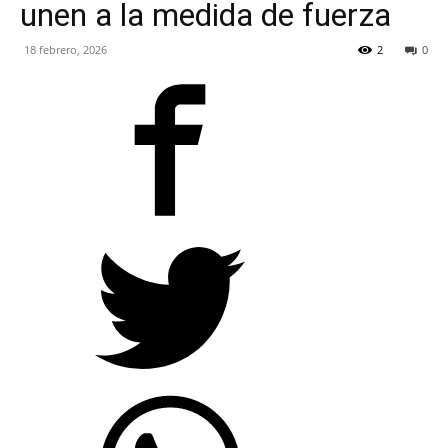
unen a la medida de fuerza
RADIO
18 febrero, 2026
2
0