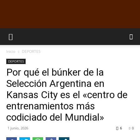
EL
Inicio
DEPORTES
DORADILLO
DEPORTES
Por qué el búnker de la
Selección Argentina en
RADIO
Kansas City es el «centro de
entrenamientos más
codiciado del Mundial»
1 junio, 2026
6
0