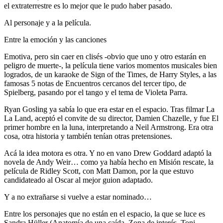
el extraterrestre es lo mejor que le pudo haber pasado.
Al personaje y a la película.
Entre la emoción y las canciones
Emotiva, pero sin caer en clisés -obvio que uno y otro estarán en
peligro de muerte-, la película tiene varios momentos musicales bien
logrados, de un karaoke de Sign of the Times, de Harry Styles, a las
famosas 5 notas de Encuentros cercanos del tercer tipo, de
Spielberg, pasando por el tango y el tema de Violeta Parra.
Ryan Gosling ya sabía lo que era estar en el espacio. Tras filmar La
La Land, aceptó el convite de su director, Damien Chazelle, y fue El
primer hombre en la luna, interpretando a Neil Armstrong. Era otra
cosa, otra historia y también tenían otras pretensiones.
Acá la idea motora es otra. Y no en vano Drew Goddard adaptó la
novela de Andy Weir… como ya había hecho en Misión rescate, la
película de Ridley Scott, con Matt Damon, por la que estuvo
candidateado al Oscar al mejor guion adaptado.
Y a no extrañarse si vuelve a estar nominado…
Entre los personajes que no están en el espacio, la que se luce es
Sandra Hüller (Anatomía de una caída, Zona de interés, Toni