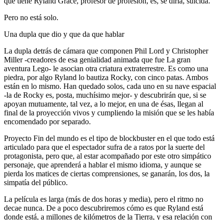
que tiene Ryland Grace, profesor de profesión, es, se diría, suicida.
Pero no está solo.
Una dupla que dio y que da que hablar
La dupla detrás de cámara que componen Phil Lord y Christopher
Miller -creadores de esa genialidad animada que fue La gran
aventura Lego- le asocian otra criatura extraterrestre. Es como una
piedra, por algo Ryland lo bautiza Rocky, con cinco patas. Ambos
están en lo mismo. Han quedado solos, cada uno en su nave espacial
-la de Rocky es, posta, muchísimo mejor- y descubrirán que, si se
apoyan mutuamente, tal vez, a lo mejor, en una de ésas, llegan al
final de la proyección vivos y cumpliendo la misión que se les había
encomendado por separado.
Proyecto Fin del mundo es el tipo de blockbuster en el que todo está
articulado para que el espectador sufra de a ratos por la suerte del
protagonista, pero que, al estar acompañado por este otro simpático
personaje, que aprenderá a hablar el mismo idioma, y aunque se
pierda los matices de ciertas comprensiones, se ganarán, los dos, la
simpatía del público.
La película es larga (más de dos horas y media), pero el ritmo no
decae nunca. De a poco descubriremos cómo es que Ryland está
donde está, a millones de kilómetros de la Tierra, y esa relación con