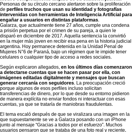
Personas de su círculo cercano alertaron sobre la proliferación
de
perfiles truchos que usan su identidad y fotografías
intervenidas con herramientas de Inteligencia Artificial para
engañar a usuarios en distintas plataformas
.
Galarza, que actualmente tiene 27 años, cumple una condena
a prisión perpetua por el crimen de su pareja, a quien le
disparó en diciembre de 2017. Aquella sentencia la convirtió
en la mujer más joven en recibir esa pena en la historia judicial
argentina. Hoy permanece detenida en la Unidad Penal de
Mujeres N°6 de Paraná, bajo un régimen que le impide tener
celulares o cualquier tipo de acceso a redes sociales.
Según explicaron allegados,
en los últimos días comenzaron
a detectarse cuentas que se hacen pasar por ella, con
imágenes editadas digitalmente y mensajes que buscan
generar cercanía con seguidores
. La preocupación creció
porque algunos de esos perfiles incluso solicitan
transferencias de dinero, por lo que desde su entorno pidieron
de manera explícita no enviar fondos ni interactuar con esas
cuentas, ya que se trataría de maniobras fraudulentas.
El tema escaló después de que se viralizara una imagen en la
que supuestamente se ve a Galarza posando con un iPhone
junto al mensaje “Gracias a todos por el esfuerzo”. Muchos
usuarios pensaron que se trataba de una foto real y reciente,