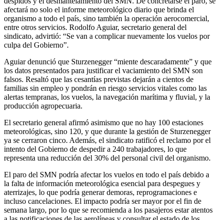
despidos y el desmantelamiento del SMN. De concretarse el paro, se
afectará no solo el informe meteorológico diario que brinda el
organismo a todo el país, sino también la operación aerocomercial,
entre otros servicios. Rodolfo Aguiar, secretario general del
sindicato, advirtió: “Se van a complicar nuevamente los vuelos por
culpa del Gobierno”.
Aguiar denunció que Sturzenegger “miente descaradamente” y que
los datos presentados para justificar el vaciamiento del SMN son
falsos. Resaltó que las cesantías previstas dejarán a cientos de
familias sin empleo y pondrán en riesgo servicios vitales como las
alertas tempranas, los vuelos, la navegación marítima y fluvial, y la
producción agropecuaria.
El secretario general afirmó asimismo que no hay 100 estaciones
meteorológicas, sino 120, y que durante la gestión de Sturzenegger
ya se cerraron cinco. Además, el sindicato ratificó el reclamo por el
intento del Gobierno de despedir a 240 trabajadores, lo que
representa una reducción del 30% del personal civil del organismo.
El paro del SMN podría afectar los vuelos en todo el país debido a
la falta de información meteorológica esencial para despegues y
aterrizajes, lo que podría generar demoras, reprogramaciones e
incluso cancelaciones. El impacto podría ser mayor por el fin de
semana largo, por lo que se recomienda a los pasajeros estar atentos
a las notificaciones de las aerolíneas y consultar el estado de los