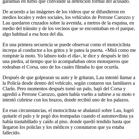
garantías en turno que convalide la detención formal del acusado.
De acuerdo a las imágenes de los videos que se difundieron en
medios locales y redes sociales, los vehículos de Perrone Carozzo y
Lau quedaron cruzados sobre la avenida, a metros de la esquina, en
medio del tránsito y de los vecinos que se encontraban en el parque,
algo habitual a esa hora del día.
En una primera secuencia se puede observar como el motociclista
increpa al conductor a los gritos y le patea la puerta. «Mirá como me
rompiste la moto. Yo laburo todo el día», le dice y después le tiró
una piedra, al tiempo que lo acompañaban otros motoqueros que
rodeaban el Corsa, uno de los cuales filmaba lo que ocurría.
Después de que golpearan su auto y le gritaran, Lau intentó llamar a
la Policía desde dentro del vehículo, según contaron sus familiares a
Clarín. Pero momentos después tomó un palo, bajó del Corsa y
agredió a Perrone Carozzo, quien había vuelto a subirse a su moto e
intentó cubrirse con los brazos, donde recibió uno de los palazos.
En esas circunstancias, el motociclista se abalanzó sobre Lau, logró
quitarle el palo y le pegó dos trompadas cuando el automovilista ya
había trastabillado y caído al piso. donde quedó tendido hasta que
llegaron los policías y los médicos y constataron que ya estaba
fallecido.