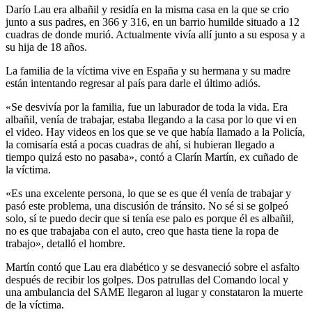
Darío Lau era albañil y residía en la misma casa en la que se crio
junto a sus padres, en 366 y 316, en un barrio humilde situado a 12
cuadras de donde murió. Actualmente vivía allí junto a su esposa y a
su hija de 18 años.
La familia de la víctima vive en España y su hermana y su madre
están intentando regresar al país para darle el último adiós.
«Se desvivía por la familia, fue un laburador de toda la vida. Era
albañil, venía de trabajar, estaba llegando a la casa por lo que vi en
el video. Hay videos en los que se ve que había llamado a la Policía,
la comisaría está a pocas cuadras de ahí, si hubieran llegado a
tiempo quizá esto no pasaba», contó a Clarín Martín, ex cuñado de
la víctima.
«Es una excelente persona, lo que se es que él venía de trabajar y
pasó este problema, una discusión de tránsito. No sé si se golpeó
solo, sí te puedo decir que si tenía ese palo es porque él es albañil,
no es que trabajaba con el auto, creo que hasta tiene la ropa de
trabajo», detalló el hombre.
Martín contó que Lau era diabético y se desvaneció sobre el asfalto
después de recibir los golpes. Dos patrullas del Comando local y
una ambulancia del SAME llegaron al lugar y constataron la muerte
de la víctima.