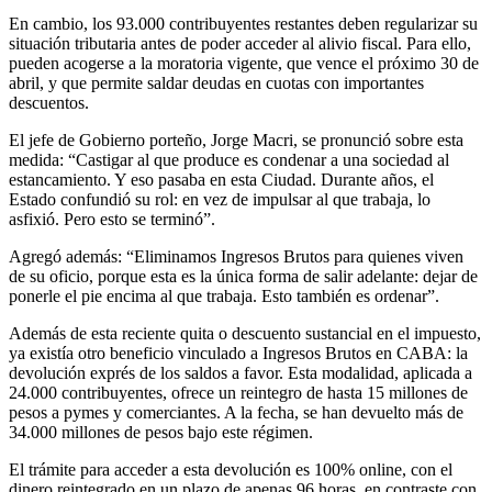
En cambio, los 93.000 contribuyentes restantes deben regularizar su
situación tributaria antes de poder acceder al alivio fiscal. Para ello,
pueden acogerse a la moratoria vigente, que vence el próximo 30 de
abril, y que permite saldar deudas en cuotas con importantes
descuentos.
El jefe de Gobierno porteño, Jorge Macri, se pronunció sobre esta
medida: “Castigar al que produce es condenar a una sociedad al
estancamiento. Y eso pasaba en esta Ciudad. Durante años, el
Estado confundió su rol: en vez de impulsar al que trabaja, lo
asfixió. Pero esto se terminó”.
Agregó además: “Eliminamos Ingresos Brutos para quienes viven
de su oficio, porque esta es la única forma de salir adelante: dejar de
ponerle el pie encima al que trabaja. Esto también es ordenar”.
Además de esta reciente quita o descuento sustancial en el impuesto,
ya existía otro beneficio vinculado a Ingresos Brutos en CABA: la
devolución exprés de los saldos a favor. Esta modalidad, aplicada a
24.000 contribuyentes, ofrece un reintegro de hasta 15 millones de
pesos a pymes y comerciantes. A la fecha, se han devuelto más de
34.000 millones de pesos bajo este régimen.
El trámite para acceder a esta devolución es 100% online, con el
dinero reintegrado en un plazo de apenas 96 horas, en contraste con