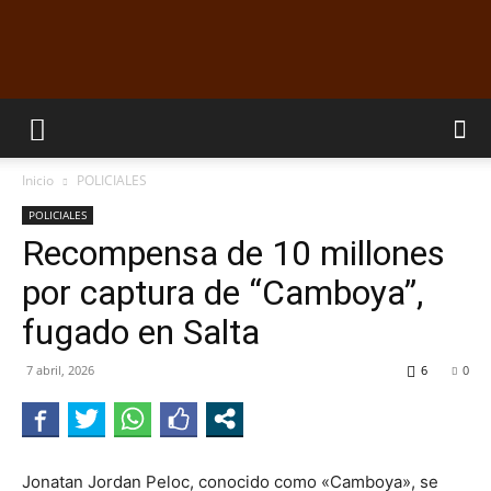
EL
Inicio
POLICIALES
DORADILLO
POLICIALES
Recompensa de 10 millones
por captura de “Camboya”,
RADIO
fugado en Salta
7 abril, 2026
6
0
Jonatan Jordan Peloc, conocido como «Camboya», se