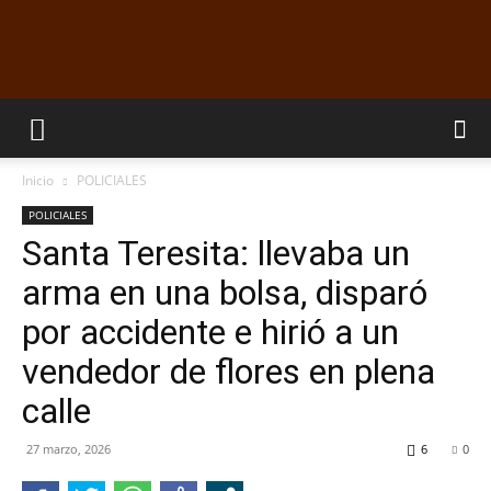
EL
Inicio
POLICIALES
DORADILLO
POLICIALES
Santa Teresita: llevaba un
arma en una bolsa, disparó
RADIO
por accidente e hirió a un
vendedor de flores en plena
calle
27 marzo, 2026
6
0