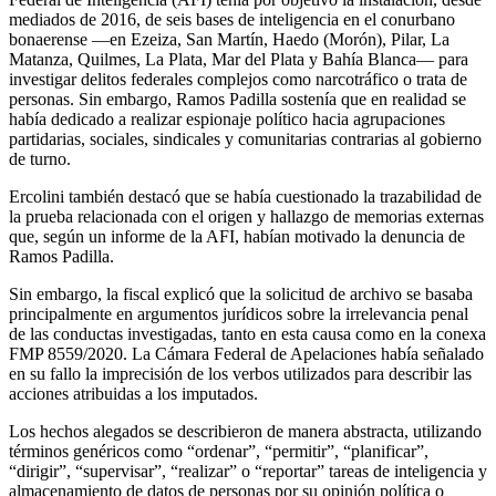
mediados de 2016, de seis bases de inteligencia en el conurbano
bonaerense —en Ezeiza, San Martín, Haedo (Morón), Pilar, La
Matanza, Quilmes, La Plata, Mar del Plata y Bahía Blanca— para
investigar delitos federales complejos como narcotráfico o trata de
personas. Sin embargo, Ramos Padilla sostenía que en realidad se
había dedicado a realizar espionaje político hacia agrupaciones
partidarias, sociales, sindicales y comunitarias contrarias al gobierno
de turno.
Ercolini también destacó que se había cuestionado la trazabilidad de
la prueba relacionada con el origen y hallazgo de memorias externas
que, según un informe de la AFI, habían motivado la denuncia de
Ramos Padilla.
Sin embargo, la fiscal explicó que la solicitud de archivo se basaba
principalmente en argumentos jurídicos sobre la irrelevancia penal
de las conductas investigadas, tanto en esta causa como en la conexa
FMP 8559/2020. La Cámara Federal de Apelaciones había señalado
en su fallo la imprecisión de los verbos utilizados para describir las
acciones atribuidas a los imputados.
Los hechos alegados se describieron de manera abstracta, utilizando
términos genéricos como “ordenar”, “permitir”, “planificar”,
“dirigir”, “supervisar”, “realizar” o “reportar” tareas de inteligencia y
almacenamiento de datos de personas por su opinión política o