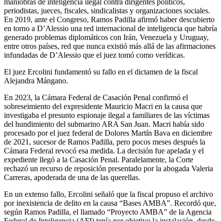
maniobras de inteligencia ilegal contra dirigentes políticos,
periodistas, jueces, fiscales, sindicalistas y organizaciones sociales.
En 2019, ante el Congreso, Ramos Padilla afirmó haber descubierto
en torno a D’Alessio una red internacional de inteligencia que habría
generado problemas diplomáticos con Irán, Venezuela y Uruguay,
entre otros países, red que nunca existió más allá de las afirmaciones
infundadas de D’Alessio que el juez tomó como verídicas.
El juez Ercolini fundamentó su fallo en el dictamen de la fiscal
Alejandra Mángano.
En 2023, la Cámara Federal de Casación Penal confirmó el
sobreseimiento del expresidente Mauricio Macri en la causa que
investigaba el presunto espionaje ilegal a familiares de las víctimas
del hundimiento del submarino ARA San Juan. Macri había sido
procesado por el juez federal de Dolores Martín Bava en diciembre
de 2021, sucesor de Ramos Padilla, pero pocos meses después la
Cámara Federal revocó esa medida. La decisión fue apelada y el
expediente llegó a la Casación Penal. Paralelamente, la Corte
rechazó un recurso de reposición presentado por la abogada Valeria
Carreras, apoderada de una de las querellas.
En un extenso fallo, Ercolini señaló que la fiscal propuso el archivo
por inexistencia de delito en la causa “Bases AMBA”. Recordó que,
según Ramos Padilla, el llamado “Proyecto AMBA” de la Agencia
Federal de Inteligencia (AFI) tenía por objetivo la instalación, desde