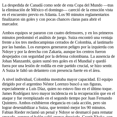
La despedida de Canadá como sede de esta Copa del Mundo —tras
la eliminación de México el domingo— careció de la emoción vista
en el encuentro previo en Atlanta. Los 90 minutos reglamentarios
finalizaron sin goles y con pocas chances claras para abrir el
marcador.
Ambos equipos se pararon con cuatro defensores, y en los primeros
minutos predominó el análisis de juego. Suiza encontró una ventaja
frente a los tres mediocampistas cerrados de Colombia, al lastimarlo
por las bandas. Los europeos generaron peligro por la izquierda con
Ndoye y por la derecha con Zakaria, aunque los centros fueron
despejados con seguridad por la defensa colombiana. La ausencia de
Johan Manzambi, quien sumó tres goles en el Mundial y quedó
fuera por una lesión de rodilla en este partido crucial, se hizo sentir.
A Suiza le faltó un delantero con presencia fuerte en el área.
A nivel individual, Colombia mostraba mayor capacidad. El equipo
dirigido por el argentino Néstor Lorenzo buscó a sus figuras,
especialmente a Luis Díaz, quien no estuvo fino en el último toque.
James Rodríguez tuvo mayor incidencia en la recuperación que en el
ataque y fue reemplazado en el segundo tiempo por Juan Fernando
Quintero. Ambos exhibieron elegancia en cada acción, pero sin
lograr desestabilizar a Suiza, que terminó mejor los 90 minutos.
Fabian Rieder reclamó un penal y Ndoye se desmarcó para rematar
cruzado, aunque el balón salió apenas desviado. Granit Xhaka, con