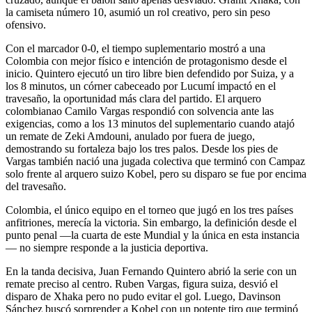
la camiseta número 10, asumió un rol creativo, pero sin peso
ofensivo.
Con el marcador 0-0, el tiempo suplementario mostró a una
Colombia con mejor físico e intención de protagonismo desde el
inicio. Quintero ejecutó un tiro libre bien defendido por Suiza, y a
los 8 minutos, un córner cabeceado por Lucumí impactó en el
travesaño, la oportunidad más clara del partido. El arquero
colombianao Camilo Vargas respondió con solvencia ante las
exigencias, como a los 13 minutos del suplementario cuando atajó
un remate de Zeki Amdouni, anulado por fuera de juego,
demostrando su fortaleza bajo los tres palos. Desde los pies de
Vargas también nació una jugada colectiva que terminó con Campaz
solo frente al arquero suizo Kobel, pero su disparo se fue por encima
del travesaño.
Colombia, el único equipo en el torneo que jugó en los tres países
anfitriones, merecía la victoria. Sin embargo, la definición desde el
punto penal —la cuarta de este Mundial y la única en esta instancia
— no siempre responde a la justicia deportiva.
En la tanda decisiva, Juan Fernando Quintero abrió la serie con un
remate preciso al centro. Ruben Vargas, figura suiza, desvió el
disparo de Xhaka pero no pudo evitar el gol. Luego, Davinson
Sánchez buscó sorprender a Kobel con un potente tiro que terminó