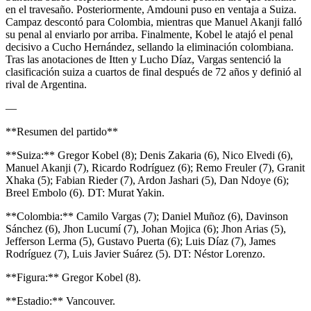
en el travesaño. Posteriormente, Amdouni puso en ventaja a Suiza.
Campaz descontó para Colombia, mientras que Manuel Akanji falló
su penal al enviarlo por arriba. Finalmente, Kobel le atajó el penal
decisivo a Cucho Hernández, sellando la eliminación colombiana.
Tras las anotaciones de Itten y Lucho Díaz, Vargas sentenció la
clasificación suiza a cuartos de final después de 72 años y definió al
rival de Argentina.
—
**Resumen del partido**
**Suiza:** Gregor Kobel (8); Denis Zakaria (6), Nico Elvedi (6),
Manuel Akanji (7), Ricardo Rodríguez (6); Remo Freuler (7), Granit
Xhaka (5); Fabian Rieder (7), Ardon Jashari (5), Dan Ndoye (6);
Breel Embolo (6). DT: Murat Yakin.
**Colombia:** Camilo Vargas (7); Daniel Muñoz (6), Davinson
Sánchez (6), Jhon Lucumí (7), Johan Mojica (6); Jhon Arias (5),
Jefferson Lerma (5), Gustavo Puerta (6); Luis Díaz (7), James
Rodríguez (7), Luis Javier Suárez (5). DT: Néstor Lorenzo.
**Figura:** Gregor Kobel (8).
**Estadio:** Vancouver.