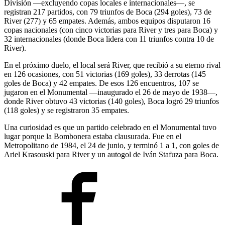
División —excluyendo copas locales e internacionales—, se
registran 217 partidos, con 79 triunfos de Boca (294 goles), 73 de
River (277) y 65 empates. Además, ambos equipos disputaron 16
copas nacionales (con cinco victorias para River y tres para Boca) y
32 internacionales (donde Boca lidera con 11 triunfos contra 10 de
River).
En el próximo duelo, el local será River, que recibió a su eterno rival
en 126 ocasiones, con 51 victorias (169 goles), 33 derrotas (145
goles de Boca) y 42 empates. De esos 126 encuentros, 107 se
jugaron en el Monumental —inaugurado el 26 de mayo de 1938—,
donde River obtuvo 43 victorias (140 goles), Boca logró 29 triunfos
(118 goles) y se registraron 35 empates.
Una curiosidad es que un partido celebrado en el Monumental tuvo
lugar porque la Bombonera estaba clausurada. Fue en el
Metropolitano de 1984, el 24 de junio, y terminó 1 a 1, con goles de
Ariel Krasouski para River y un autogol de Iván Stafuza para Boca.