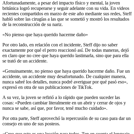
Afortunadamente, a pesar del impacto físico y mental, la joven
británica logró recuperarse y seguir adelante con su vida. En videos
recientes compartidos en marzo de este año mediante sus redes, Steff
habló sobre las cirugías a las que se sometió y mostró los resultados
de la reconstrucción de su nariz.
«No pienso que haya querido hacerme daño»
Por otro lado, en relación con el incidente, Steff dijo no saber
exactamente por qué el perro reaccionó así. De todas maneras, dejó
en claro que no cree que haya querido lastimarla, sino que para ella
se trató de un accidente.
«Genuinamente, no pienso que haya querido hacerme daño. Fue un
accidente, un accidente muy desafortunado. De cualquier manera,
nunca sabré los detalles, nunca podré averiguar por qué pasó eso»,
expresó en otra de sus publicaciones de TikTok.
A su vez, la joven se refirió a lo rápido que pueden suceder las
cosas: «Pueden cambiar literalmente en un abrir y cerrar de ojos y
nunca se sabe, así que, por favor, tené mucho cuidado».
Por otra parte, Steff aprovechó la repercusión de su caso para dar un
consejo en uno de sus posteos.
«Creo que esto es una lección para todos. Ten en cuenta el lenguaje