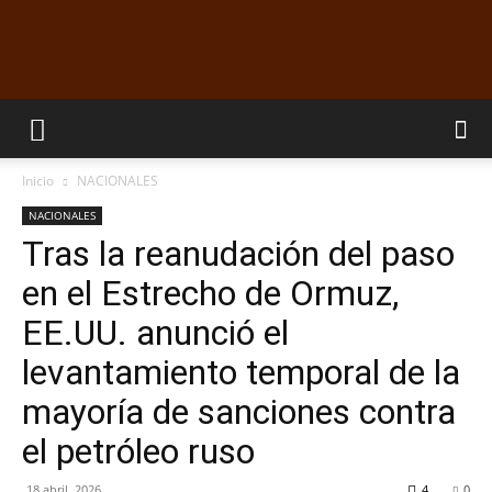
EL
Inicio
NACIONALES
DORADILLO
NACIONALES
Tras la reanudación del paso
en el Estrecho de Ormuz,
RADIO
EE.UU. anunció el
levantamiento temporal de la
mayoría de sanciones contra
el petróleo ruso
18 abril, 2026
4
0