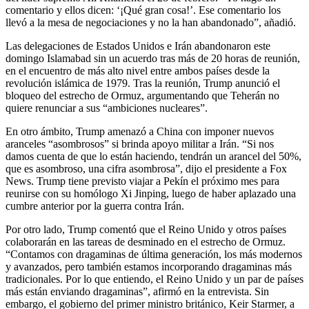
comentario y ellos dicen: ‘¡Qué gran cosa!’. Ese comentario los
llevó a la mesa de negociaciones y no la han abandonado”, añadió.
Las delegaciones de Estados Unidos e Irán abandonaron este
domingo Islamabad sin un acuerdo tras más de 20 horas de reunión,
en el encuentro de más alto nivel entre ambos países desde la
revolución islámica de 1979. Tras la reunión, Trump anunció el
bloqueo del estrecho de Ormuz, argumentando que Teherán no
quiere renunciar a sus “ambiciones nucleares”.
En otro ámbito, Trump amenazó a China con imponer nuevos
aranceles “asombrosos” si brinda apoyo militar a Irán. “Si nos
damos cuenta de que lo están haciendo, tendrán un arancel del 50%,
que es asombroso, una cifra asombrosa”, dijo el presidente a Fox
News. Trump tiene previsto viajar a Pekín el próximo mes para
reunirse con su homólogo Xi Jinping, luego de haber aplazado una
cumbre anterior por la guerra contra Irán.
Por otro lado, Trump comentó que el Reino Unido y otros países
colaborarán en las tareas de desminado en el estrecho de Ormuz.
“Contamos con dragaminas de última generación, los más modernos
y avanzados, pero también estamos incorporando dragaminas más
tradicionales. Por lo que entiendo, el Reino Unido y un par de países
más están enviando dragaminas”, afirmó en la entrevista. Sin
embargo, el gobierno del primer ministro británico, Keir Starmer, a