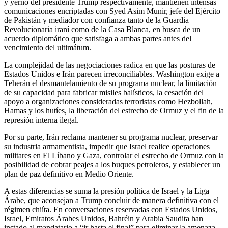
y yerno del presidente Trump respectivamente, mantienen intensas
comunicaciones encriptadas con Syed Asim Munir, jefe del Ejército
de Pakistán y mediador con confianza tanto de la Guardia
Revolucionaria iraní como de la Casa Blanca, en busca de un
acuerdo diplomático que satisfaga a ambas partes antes del
vencimiento del ultimátum.
La complejidad de las negociaciones radica en que las posturas de
Estados Unidos e Irán parecen irreconciliables. Washington exige a
Teherán el desmantelamiento de su programa nuclear, la limitación
de su capacidad para fabricar misiles balísticos, la cesación del
apoyo a organizaciones consideradas terroristas como Hezbollah,
Hamas y los hutíes, la liberación del estrecho de Ormuz y el fin de la
represión interna ilegal.
Por su parte, Irán reclama mantener su programa nuclear, preservar
su industria armamentista, impedir que Israel realice operaciones
militares en El Líbano y Gaza, controlar el estrecho de Ormuz con la
posibilidad de cobrar peajes a los buques petroleros, y establecer un
plan de paz definitivo en Medio Oriente.
A estas diferencias se suma la presión política de Israel y la Liga
Árabe, que aconsejan a Trump concluir de manera definitiva con el
régimen chiíta. En conversaciones reservadas con Estados Unidos,
Israel, Emiratos Árabes Unidos, Bahréin y Arabia Saudita han
instado al mandatario a “ir hasta el final” para eliminar la amenaza