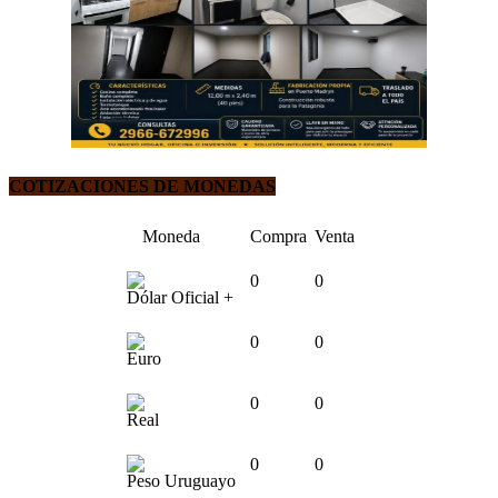
COTIZACIONES DE MONEDAS
Moneda
Compra
Venta
0
0
Dólar Oficial +
0
0
Euro
0
0
Real
0
0
Peso Uruguayo