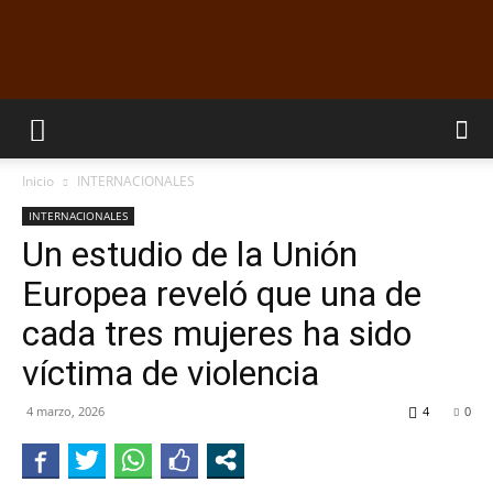
EL
Inicio
INTERNACIONALES
DORADILLO
INTERNACIONALES
Un estudio de la Unión
Europea reveló que una de
RADIO
cada tres mujeres ha sido
víctima de violencia
4 marzo, 2026
4
0