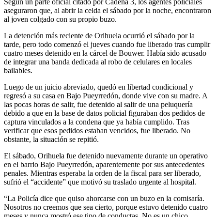
Según un parte oficial citado por Cadena 3, los agentes policiales
aseguraron que, al abrir la celda el sábado por la noche, encontraron
al joven colgado con su propio buzo.
La detención más reciente de Orihuela ocurrió el sábado por la
tarde, pero todo comenzó el jueves cuando fue liberado tras cumplir
cuatro meses detenido en la cárcel de Bouwer. Había sido acusado
de integrar una banda dedicada al robo de celulares en locales
bailables.
Luego de un juicio abreviado, quedó en libertad condicional y
regresó a su casa en Bajo Pueyrredón, donde vive con su madre. A
las pocas horas de salir, fue detenido al salir de una peluquería
debido a que en la base de datos policial figuraban dos pedidos de
captura vinculados a la condena que ya había cumplido. Tras
verificar que esos pedidos estaban vencidos, fue liberado. No
obstante, la situación se repitió.
El sábado, Orihuela fue detenido nuevamente durante un operativo
en el barrio Bajo Pueyrredón, aparentemente por sus antecedentes
penales. Mientras esperaba la orden de la fiscal para ser liberado,
sufrió el “accidente” que motivó su traslado urgente al hospital.
“La Policía dice que quiso ahorcarse con un buzo en la comisaría.
Nosotros no creemos que sea cierto, porque estuvo detenido cuatro
meses y nunca mostró ese tipo de conductas. No es un chico