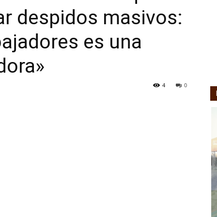
ar despidos masivos:
DORADILLO
bajadores es una
dora»
RADIO
4
0