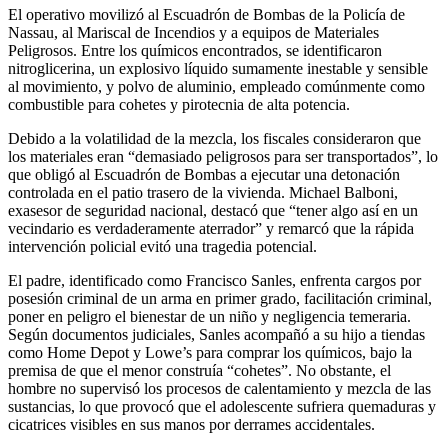
El operativo movilizó al Escuadrón de Bombas de la Policía de
Nassau, al Mariscal de Incendios y a equipos de Materiales
Peligrosos. Entre los químicos encontrados, se identificaron
nitroglicerina, un explosivo líquido sumamente inestable y sensible
al movimiento, y polvo de aluminio, empleado comúnmente como
combustible para cohetes y pirotecnia de alta potencia.
Debido a la volatilidad de la mezcla, los fiscales consideraron que
los materiales eran “demasiado peligrosos para ser transportados”, lo
que obligó al Escuadrón de Bombas a ejecutar una detonación
controlada en el patio trasero de la vivienda. Michael Balboni,
exasesor de seguridad nacional, destacó que “tener algo así en un
vecindario es verdaderamente aterrador” y remarcó que la rápida
intervención policial evitó una tragedia potencial.
El padre, identificado como Francisco Sanles, enfrenta cargos por
posesión criminal de un arma en primer grado, facilitación criminal,
poner en peligro el bienestar de un niño y negligencia temeraria.
Según documentos judiciales, Sanles acompañó a su hijo a tiendas
como Home Depot y Lowe’s para comprar los químicos, bajo la
premisa de que el menor construía “cohetes”. No obstante, el
hombre no supervisó los procesos de calentamiento y mezcla de las
sustancias, lo que provocó que el adolescente sufriera quemaduras y
cicatrices visibles en sus manos por derrames accidentales.