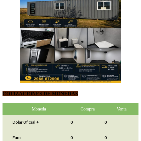
COTIZACIONES DE MONEDAS
Moneda
Compra
Venta
Dólar Oficial +
0
0
Euro
0
0