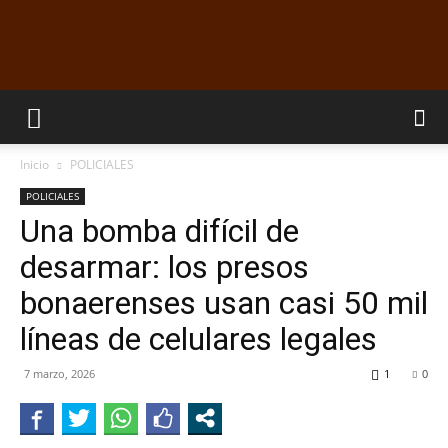
EL
Inicio
POLICIALES
DORADILLO
POLICIALES
Una bomba difícil de
desarmar: los presos
RADIO
bonaerenses usan casi 50 mil
líneas de celulares legales
7 marzo, 2026
1
0