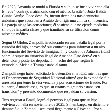
En 2023, Amanda se mudó a Florida y su hijo se fue a vivir con ella.
En 2024 contrajo matrimonio con el médico brasileño João Batista
Cunha Araújo. Poco después, fueron detenidos tras denuncias
anónimas que acusaban a Araújo de dirigir una clínica sin licencias.
La pareja niega las acusaciones; él sostiene que no ejercía medicina
sino que impartía clases y que tramitaba su certificación como
asistente médico.
Según O Globo, Zampolli, involucrado en una batalla legal por la
custodia del hijo, aprovechó sus contactos para informar a un alto
funcionario del Servicio de Inmigración y Control de Aduanas (ICE)
sobre la supuesta situación ilegal de Amanda. Esto derivó en su
detención y posterior deportación, hecho del que, según la
exmodelo, Melania Trump estaba al tanto.
Zampolli negó haber solicitado la detención ante ICE, mientras que
el Departamento de Seguridad Nacional afirmó que la exmodelo fue
arrestada por tener la visa vencida y por acusaciones de fraude. Por
su parte, Amanda aseguró que su estatus migratorio estaba “en
transición” y presentó documentos que respaldan su versión.
Tras regresar a Brasil, logró el permiso legal para que su hijo
volviera con ella en noviembre de 2025. Sin embargo, en diciembre
denunció que Zampolli secuestró ilegalmente a Giovanni. Por su