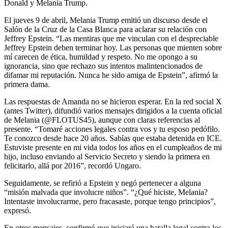
Donald y Melania Trump.
El jueves 9 de abril, Melania Trump emitió un discurso desde el
Salón de la Cruz de la Casa Blanca para aclarar su relación con
Jeffrey Epstein. “Las mentiras que me vinculan con el despreciable
Jeffrey Epstein deben terminar hoy. Las personas que mienten sobre
mí carecen de ética, humildad y respeto. No me opongo a su
ignorancia, sino que rechazo sus intentos malintencionados de
difamar mi reputación. Nunca he sido amiga de Epstein”, afirmó la
primera dama.
Las respuestas de Amanda no se hicieron esperar. En la red social X
(antes Twitter), difundió varios mensajes dirigidos a la cuenta oficial
de Melania (@FLOTUS45), aunque con claras referencias al
presente. “Tomaré acciones legales contra vos y tu esposo pedófilo.
Te conozco desde hace 20 años. Sabías que estaba detenida en ICE.
Estuviste presente en mi vida todos los años en el cumpleaños de mi
hijo, incluso enviando al Servicio Secreto y siendo la primera en
felicitarlo, allá por 2016”, recordó Ungaro.
Seguidamente, se refirió a Epstein y negó pertenecer a alguna
“misión malvada que involucre niños”. “¿Qué hiciste, Melania?
Intentaste involucrarme, pero fracasaste, porque tengo principios”,
expresó.
En otros mensajes, confirmó que iniciará una batalla legal contra los