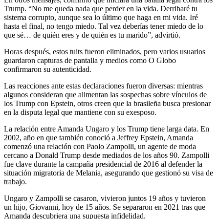
Trump. “No me queda nada que perder en la vida. Derribaré tu
sistema corrupto, aunque sea lo último que haga en mi vida. Iré
hasta el final, no tengo miedo. Tal vez deberías tener miedo de lo
que sé… de quién eres y de quién es tu marido”, advirtió.
Horas después, estos tuits fueron eliminados, pero varios usuarios
guardaron capturas de pantalla y medios como O Globo
confirmaron su autenticidad.
Las reacciones ante estas declaraciones fueron diversas: mientras
algunos consideran que alimentan las sospechas sobre vínculos de
los Trump con Epstein, otros creen que la brasileña busca presionar
en la disputa legal que mantiene con su exesposo.
La relación entre Amanda Ungaro y los Trump tiene larga data. En
2002, año en que también conoció a Jeffrey Epstein, Amanda
comenzó una relación con Paolo Zampolli, un agente de moda
cercano a Donald Trump desde mediados de los años 90. Zampolli
fue clave durante la campaña presidencial de 2016 al defender la
situación migratoria de Melania, asegurando que gestionó su visa de
trabajo.
Ungaro y Zampolli se casaron, vivieron juntos 19 años y tuvieron
un hijo, Giovanni, hoy de 15 años. Se separaron en 2021 tras que
Amanda descubriera una supuesta infidelidad.