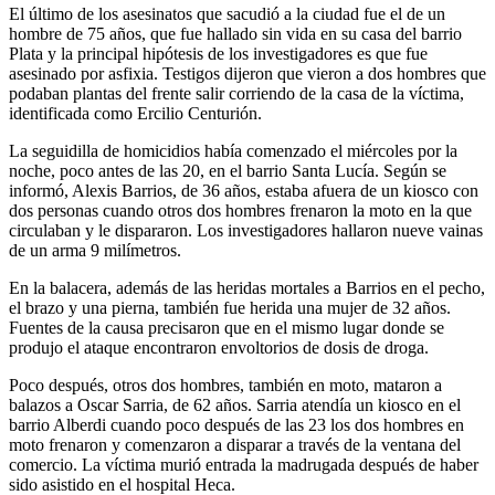
El último de los asesinatos que sacudió a la ciudad fue el de un
hombre de 75 años, que fue hallado sin vida en su casa del barrio
Plata y la principal hipótesis de los investigadores es que fue
asesinado por asfixia. Testigos dijeron que vieron a dos hombres que
podaban plantas del frente salir corriendo de la casa de la víctima,
identificada como Ercilio Centurión.
La seguidilla de homicidios había comenzado el miércoles por la
noche, poco antes de las 20, en el barrio Santa Lucía. Según se
informó, Alexis Barrios, de 36 años, estaba afuera de un kiosco con
dos personas cuando otros dos hombres frenaron la moto en la que
circulaban y le dispararon. Los investigadores hallaron nueve vainas
de un arma 9 milímetros.
En la balacera, además de las heridas mortales a Barrios en el pecho,
el brazo y una pierna, también fue herida una mujer de 32 años.
Fuentes de la causa precisaron que en el mismo lugar donde se
produjo el ataque encontraron envoltorios de dosis de droga.
Poco después, otros dos hombres, también en moto, mataron a
balazos a Oscar Sarria, de 62 años. Sarria atendía un kiosco en el
barrio Alberdi cuando poco después de las 23 los dos hombres en
moto frenaron y comenzaron a disparar a través de la ventana del
comercio. La víctima murió entrada la madrugada después de haber
sido asistido en el hospital Heca.